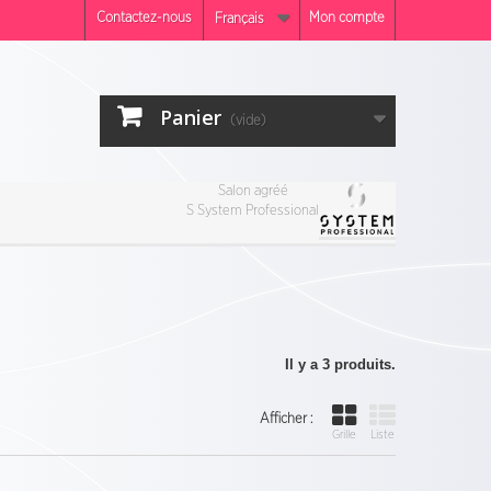
Contactez-nous
Mon compte
Français
Panier
(vide)
Salon agréé
S System Professional
Il y a 3 produits.
Afficher :
Grille
Liste