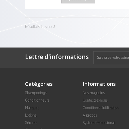
Résultats 1 - 3 sur 3.
Lettre d'informations
Catégories
Informations
Shampooings
Nos magasins
Conditionneurs
Contactez-nous
Masques
Conditions d'utilisation
Lotions
A propos
Sérums
System Professional