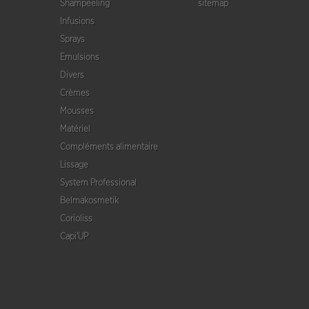
Shampeeling
sitemap
Infusions
Sprays
Emulsions
Divers
Crèmes
Mousses
Matériel
Compléments alimentaire
Lissage
System Professional
Belmakosmetik
Corioliss
Capi'UP