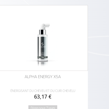
ALPHA ENERGY X5A
ÉNERGISANT DU CHEVEU ET DU CUIR CHEVELU
63,17 €
Dispo sous 7 jours