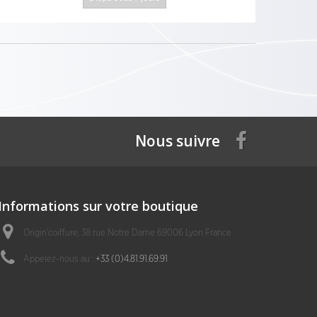
Nous suivre
Informations sur votre boutique
Origin'coiffure, 38 rue Notre Dame 69006 Lyon France
Appelez-nous au :
+33 (0)4.81.91.69.91