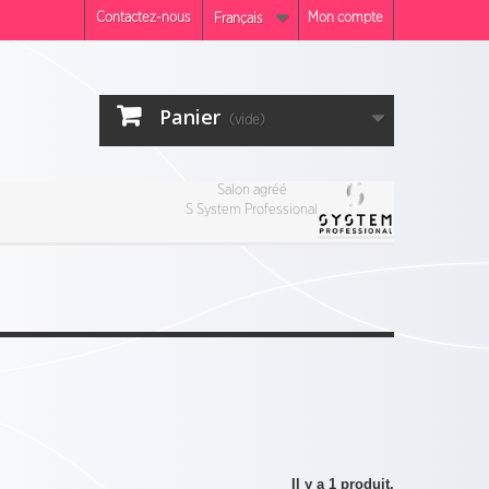
Contactez-nous
Mon compte
Français
Panier
(vide)
Salon agréé
S System Professional
Il y a 1 produit.