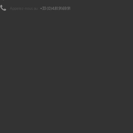
Appelez-nous au :
+33 (0)4.81.91.69.91